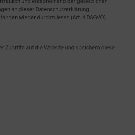
rtraulich und entsprechend der gesetzlichen
N
S
ngen an dieser Datenschutzerklärung
I
tänden wieder durchzulesen (Art. 4 DSGVO).
C
H
K
E
I
ber Zugriffe auf die Website und speichern diese
N
E
P
R
O
D
U
K
T
E
I
M
W
A
R
E