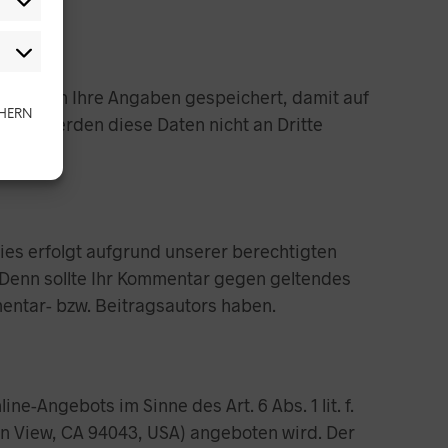
, werden Ihre Angaben gespeichert, damit auf
CHERN
gung werden diese Daten nicht an Dritte
ies erfolgt aufgrund unserer berechtigten
r: Denn sollte Ihr Kommentar gegen geltendes
mentar- bzw. Beitragsautors haben.
-Angebots im Sinne des Art. 6 Abs. 1 lit. f.
in View, CA 94043, USA) angeboten wird. Der