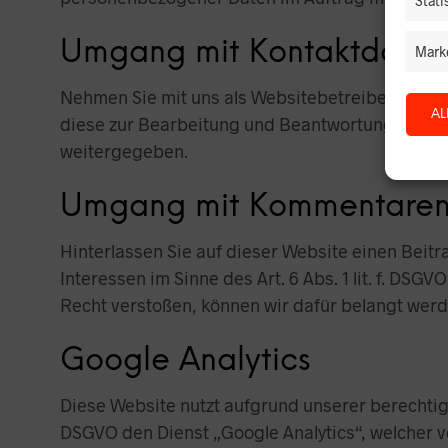
Stati
Umgang mit Kontaktdaten
Mark
Nehmen Sie mit uns als Websitebetreiber durch
AL
diese zur Bearbeitung und Beantwortung Ihrer A
weitergegeben.
Umgang mit Kommentaren 
Hinterlassen Sie auf dieser Website einen Beit
Interessen im Sinne des Art. 6 Abs. 1 lit. f. DS
Recht verstoßen, können wir dafür belangt werd
Google Analytics
Diese Website nutzt aufgrund unserer berechtigt
DSGVO den Dienst „Google Analytics“, welcher 