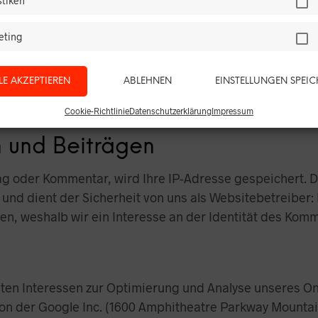
stiken
eting
 die angebotenen Kontaktmöglichkeiten Verbindung auf
LE AKZEPTIEREN
ABLEHNEN
EINSTELLUNGEN SPEI
nfrage zurückgegriffen werden kann. Ohne Ihre Einwilli
Cookie-Richtlinie
Datenschutzerklärung
Impressum
und Beiträgen
rag oder Kommentar, wird Ihre IP-Adresse gespeichert. D
GVO und dient der Sicherheit von uns als Websitebetreibe
en, weshalb wir ein Interesse an der Identität des Kom
en Interessen zur Optimierung und Analyse unseres Online
von der Google Inc. (1600 Amphitheatre Parkway Mounta