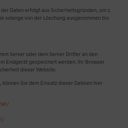
N
der Daten erfolgt aus Sicherheitsgründen, um z.
K
O
sie solange von der Löschung ausgenommen bis
R
B
.
em Server oder dem Server Dritter an den
rem Endgerät gespeichert werden. Ihr Browser
icherheit dieser Website.
 können Sie dem Einsatz dieser Dateien hier
1#!/
!/