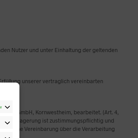
nden Nutzer und unter Einhaltung der geltenden
rfüllung unserer vertraglich vereinbarten
iv
häft GmbH, Kornwestheim, bearbeitet. (Art. 4,
 Jede Verlagerung ist zustimmungspflichtig und
rechtliche Vereinbarung über die Verarbeitung