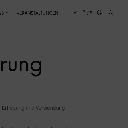
0
WS
VERANSTALTUNGEN
ärung
E
S
B
E
F
der Erhebung und Verwendung
I
N
D
E