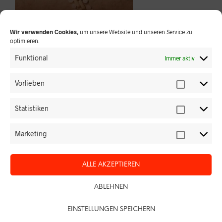
Wir verwenden Cookies,
um unsere Website und unseren Service zu
optimieren.
Fachzeitschrift für Palliative Geriatrie
Funktional
Immer aktiv
Abo bestellen
Vorlieben
Probeheft anfordern
Einzelhefte anzeigen
Statistiken
Marketing
ALLE AKZEPTIEREN
ABLEHNEN
EINSTELLUNGEN SPEICHERN