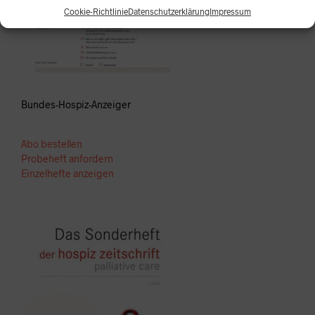
Cookie-Richtlinie
Datenschutzerklärung
Impressum
Bundes-Hospiz-Anzeiger
Abo bestellen
Probeheft anfordern
Einzelhefte anzeigen