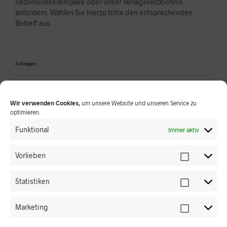
Rezensionsexemplare oder unser Verlagsverzeichnis
anfordern. Wählen Sie hierzu bitte den entsprechenden
Betreff aus.
Anliegen
Wir verwenden Cookies,
um unsere Website und unseren Service zu
optimieren.
Ihre Daten
Funktional
Immer aktiv
VORNAME *
Vorlieben
Statistiken
NACHNAME *
Marketing
E-MAIL-ADRESSE *