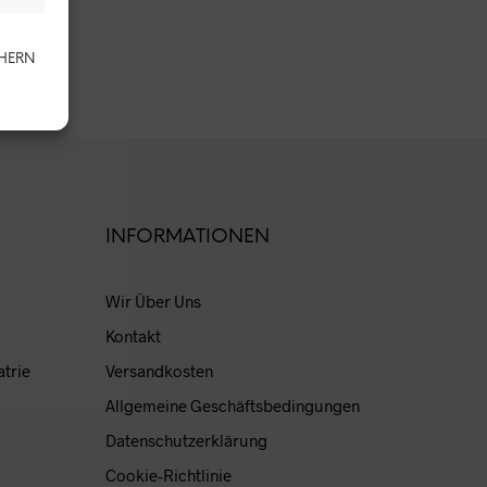
N
K
O
CHERN
R
B
.
INFORMATIONEN
Wir Über Uns
Kontakt
atrie
Versandkosten
Allgemeine Geschäftsbedingungen
Datenschutzerklärung
Cookie-Richtlinie