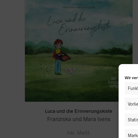
Wir ve
Funkt
Vorl
Luca und die Erinnerungskiste
Franziska und Mara Ivens
Stati
Inkl. MwSt.
Mark