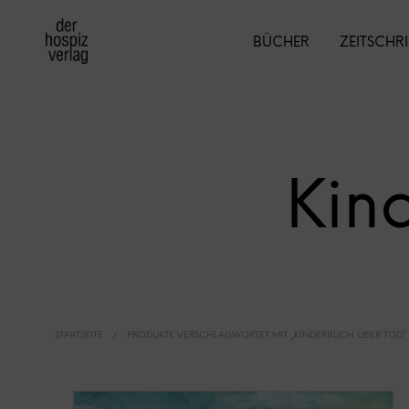
BÜCHER
ZEITSCHR
Kin
STARTSEITE
/
PRODUKTE VERSCHLAGWORTET MIT „KINDERBUCH ÜBER TOD“