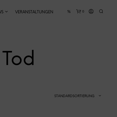
0
WS
VERANSTALTUNGEN
 Tod
E
S
B
E
F
STANDARDSORTIERUNG
I
N
D
E