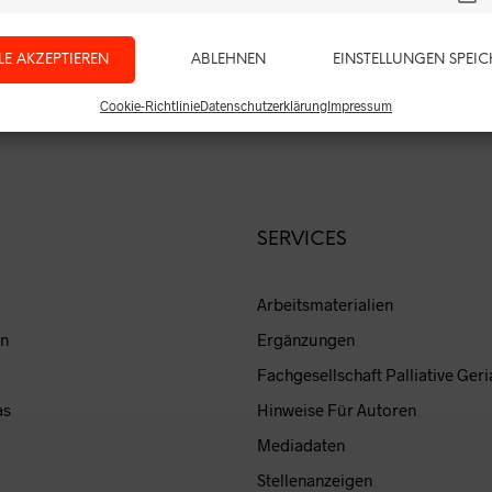
LE AKZEPTIEREN
ABLEHNEN
EINSTELLUNGEN SPEI
Cookie-Richtlinie
Datenschutzerklärung
Impressum
SERVICES
Arbeitsmaterialien
en
Ergänzungen
Fachgesellschaft Palliative Geri
as
Hinweise Für Autoren
Mediadaten
Stellenanzeigen