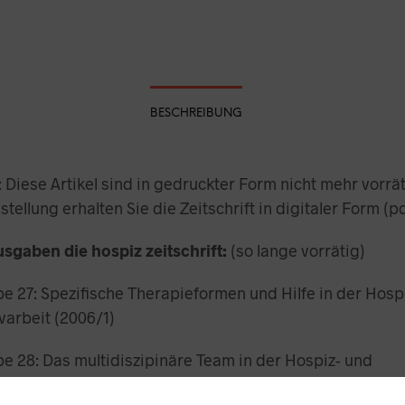
BESCHREIBUNG
 Diese Artikel sind in gedruckter Form nicht mehr vorrät
stellung erhalten Sie die Zeitschrift in digitaler Form (pd
sgaben die hospiz zeitschrift:
(so lange vorrätig)
e 27: Spezifische Therapieformen und Hilfe in der Hosp
ivarbeit (2006/1)
e 28: Das multidiszipinäre Team in der Hospiz- und
ivarbeit (2006/2)