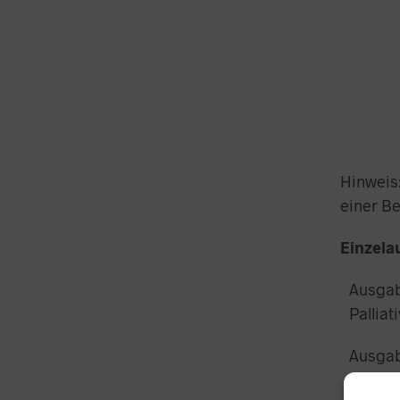
Hinweis:
einer Be
Einzelau
Ausgab
Palliat
Ausgab
Palliat