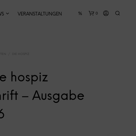
0
WS
VERANSTALTUNGEN
FTEN
/
DIE HOSPIZ
e hospiz
E
S
hrift – Ausgabe
B
E
F
6
I
N
D
E