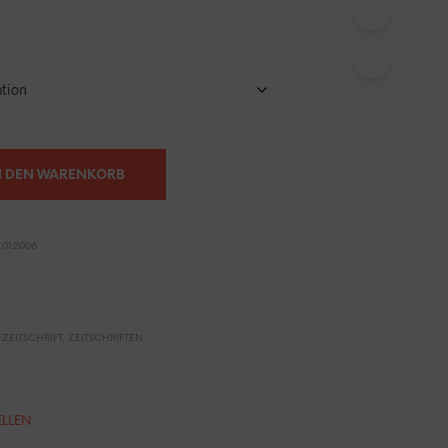
N
S
I
C
H
K
E
I
N
N DEN WARENKORB
E
P
R
O
01.2006
D
U
K
T
E
 ZEITSCHRIFT
,
ZEITSCHRIFTEN
I
M
W
A
ELLEN
R
E