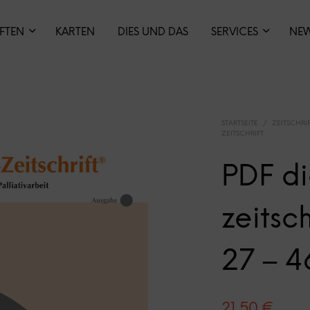
IFTEN
KARTEN
DIES UND DAS
SERVICES
NE
STARTSEITE
/
ZEITSCHRI
ZEITSCHRIFT
PDF di
zeitsc
27 – 4
21,50
€