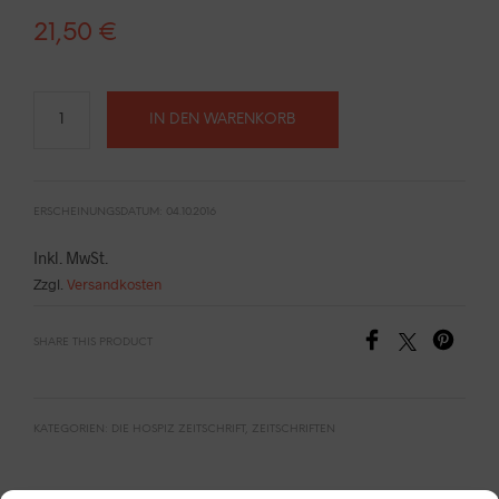
21,50
€
IN DEN WARENKORB
ERSCHEINUNGSDATUM: 04.10.2016
Inkl. MwSt.
Zzgl.
Versandkosten
SHARE THIS PRODUCT
KATEGORIEN:
DIE HOSPIZ ZEITSCHRIFT
,
ZEITSCHRIFTEN
> ABO BESTELLEN