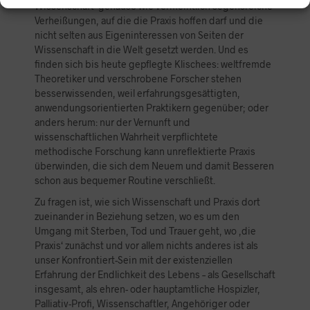
Wissenschaft‘ genauso wie vermeintlich segensreiche
Verheißungen, auf die die Praxis hoffen darf und die
nicht selten aus Eigeninteressen von Seiten der
Wissenschaft in die Welt gesetzt werden. Und es
finden sich bis heute gepflegte Klischees: weltfremde
Theoretiker und verschrobene Forscher stehen
besserwissenden, weil erfahrungsgesättigten,
anwendungsorientierten Praktikern gegenüber; oder
anders herum: nur der Vernunft und
wissenschaftlichen Wahrheit verpflichtete
methodische Forschung kann unreflektierte Praxis
überwinden, die sich dem Neuem und damit Besseren
schon aus bequemer Routine verschließt.
Zu fragen ist, wie sich Wissenschaft und Praxis dort
zueinander in Beziehung setzen, wo es um den
Umgang mit Sterben, Tod und Trauer geht, wo ‚die
Praxis‘ zunächst und vor allem nichts anderes ist als
unser Konfrontiert-Sein mit der existenziellen
Erfahrung der Endlichkeit des Lebens – als Gesellschaft
insgesamt, als ehren- oder hauptamtliche Hospizler,
Palliativ-Profi, Wissenschaftler, Angehöriger oder