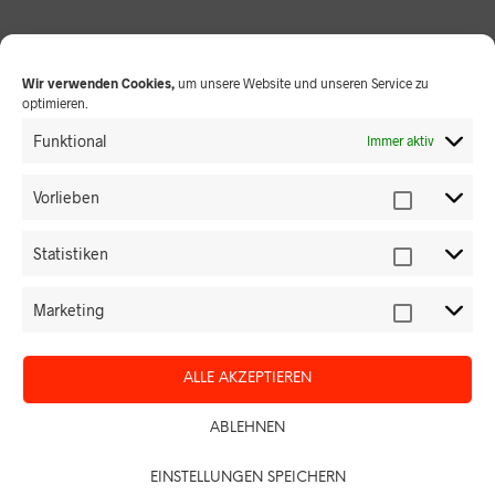
IN DEN WARENKORB
Wir verwenden Cookies,
um unsere Website und unseren Service zu
optimieren.
Funktional
Immer aktiv
ERSCHEINUNGSDATUM: 20.02.2021
Vorlieben
Inkl. MwSt.
Zzgl.
Versandkosten
Statistiken
SHARE THIS PRODUCT
Marketing
ALLE AKZEPTIEREN
KATEGORIEN:
FACHZEITSCHRIFT FÜR PALLIATIVE GERIATRIE
,
ZEITSCHRIFTEN
ABLEHNEN
> ABO BESTELLEN
> PROBEHEFT BESTELLEN
EINSTELLUNGEN SPEICHERN