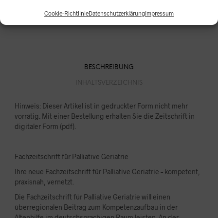
Cookie-Richtlinie
Datenschutzerklärung
Impressum
PREVIOUS PRODUCT
NEXT PRODUCT
BESCHREIBUNG
INHALTSVERZEICHNIS
Hinweis: Dieser Artikel ist in gedruckter Form nicht mehr
vorrätig. Mit einer Bestellung erhalten Sie die Zeitschrift in
digitaler Form (pdf).
Fachzeitschrift für Palliative Geriatrie
Ihre neue Fachzeitschrift für Palliative Geriatrie – kompetent,
praxisnah, vernetzt.
Die Fachzeitschrift für Palliative Geriatrie will einen
überregionalen Beitrag zum Kompetenzaufbau in der
Altenhilfe im deutschsprachigen Raum leisten. An der