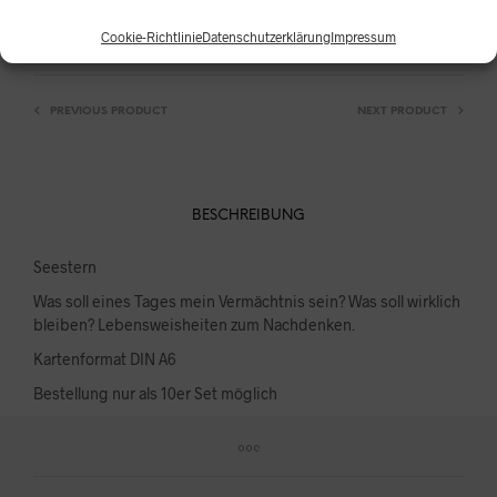
Cookie-Richtlinie
Datenschutzerklärung
Impressum
KATEGORIEN:
KARTEN
,
LEBENSWEISHEITEN
PREVIOUS PRODUCT
NEXT PRODUCT
BESCHREIBUNG
Seestern
Was soll eines Tages mein Vermächtnis sein? Was soll wirklich
bleiben? Lebensweisheiten zum Nachdenken.
Kartenformat DIN A6
Bestellung nur als 10er Set möglich