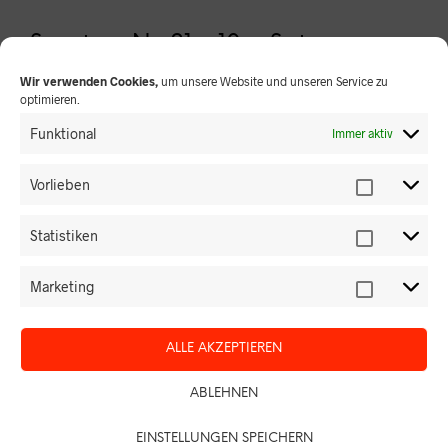
Seestern Nr. 21 – 10er Set
Seestern
Wir verwenden Cookies,
um unsere Website und unseren Service zu
optimieren.
13,00
€
Funktional
Immer aktiv
Vorlieben
IN DEN WARENKORB
Statistiken
Marketing
ERSCHEINUNGSDATUM: 15.05.2019
Inkl. MwSt.
ALLE AKZEPTIEREN
Zzgl.
Versandkosten
ABLEHNEN
SHARE THIS PRODUCT
EINSTELLUNGEN SPEICHERN