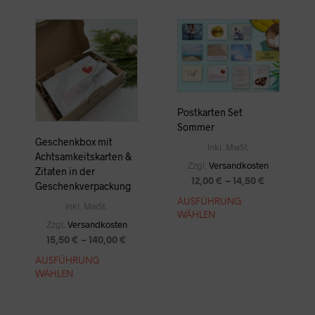
Postkarten Set
Sommer
Geschenkbox mit
Inkl. MwSt.
Achtsamkeitskarten &
Zzgl.
Versandkosten
Zitaten in der
12,00
€
–
14,50
€
Geschenkverpackung
DIESES
AUSFÜHRUNG
Inkl. MwSt.
WÄHLEN
PRODU
Zzgl.
Versandkosten
WEIST
15,50
€
–
140,00
€
MEHRE
VARIAN
DIESES
AUSFÜHRUNG
AUF.
WÄHLEN
PRODUKT
DIE
WEIST
OPTIO
MEHRERE