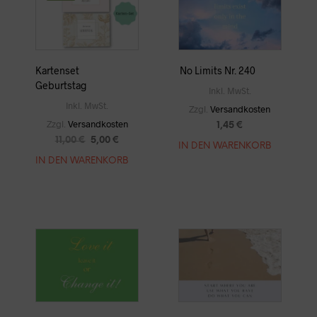
DER
OPTIO
PRODUKTSEITE
KÖNNE
GEWÄHLT
AUF
WERDEN
DER
Kartenset
No Limits Nr. 240
PRODUK
Geburtstag
GEWÄH
Inkl. MwSt.
WERDE
Inkl. MwSt.
Zzgl.
Versandkosten
Zzgl.
Versandkosten
1,45
€
URSPRÜNGLICHER
AKTUELLER
11,00
€
5,00
€
IN DEN WARENKORB
PREIS
PREIS
IN DEN WARENKORB
WAR:
IST:
11,00 €
5,00 €.