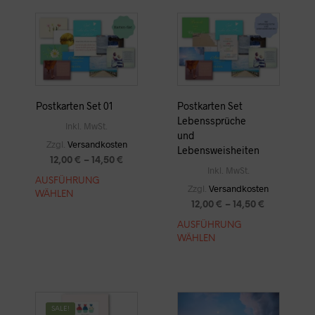
KÖNNE
VARIANTEN
AUF
AUF.
DER
DIE
PRODUK
OPTIONEN
GEWÄH
KÖNNEN
WERDE
AUF
DER
Postkarten Set 01
Postkarten Set
PRODUKTSEITE
Lebenssprüche
GEWÄHLT
Inkl. MwSt.
und
WERDEN
Zzgl.
Versandkosten
Lebensweisheiten
12,00
€
–
14,50
€
Inkl. MwSt.
DIESES
AUSFÜHRUNG
Zzgl.
Versandkosten
WÄHLEN
PRODUKT
12,00
€
–
14,50
€
WEIST
MEHRERE
DIESES
AUSFÜHRUNG
VARIANTEN
WÄHLEN
PRODU
AUF.
WEIST
DIE
MEHRE
OPTIONEN
VARIAN
KÖNNEN
AUF.
SALE!
AUF
DIE