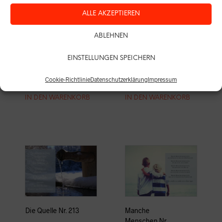
ALLE AKZEPTIEREN
Erzähle mir Nr.
do be do be Nr.
ABLEHNEN
226
225
EINSTELLUNGEN SPEICHERN
Inkl. MwSt.
Inkl. MwSt.
Zzgl.
Versandkosten
Zzgl.
Versandkosten
Cookie-Richtlinie
Datenschutzerklärung
Impressum
1,45
€
1,45
€
IN DEN WARENKORB
IN DEN WARENKORB
Die Quelle Nr. 213
Manche
Menschen Nr.