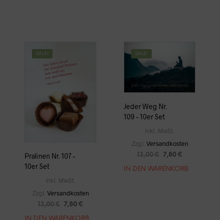
13,00 €
7,80 €.
SALE!
SALE!
Jeder Weg Nr.
109 – 10er Set
Inkl. MwSt.
Zzgl.
Versandkosten
URSPRÜNGLICHE
AKTUELLER
Pralinen Nr. 107 –
13,00
€
7,80
€
PREIS
PREIS
10er Set
IN DEN WARENKORB
WAR:
IST:
Inkl. MwSt.
13,00 €
7,80 €.
Zzgl.
Versandkosten
URSPRÜNGLICHER
AKTUELLER
13,00
€
7,80
€
PREIS
PREIS
IN DEN WARENKORB