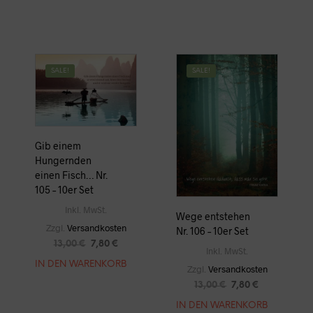
13,00 €
7,80 €.
SALE!
SALE!
Gib einem
Hungernden
einen Fisch… Nr.
105 – 10er Set
Inkl. MwSt.
Wege entstehen
Zzgl.
Versandkosten
Nr. 106 – 10er Set
URSPRÜNGLICHER
AKTUELLER
13,00
€
7,80
€
Inkl. MwSt.
PREIS
PREIS
IN DEN WARENKORB
Zzgl.
Versandkosten
WAR:
IST:
13,00 €
7,80 €.
URSPRÜNGLICHE
AKTUELLER
13,00
€
7,80
€
PREIS
PREIS
IN DEN WARENKORB
WAR:
IST: