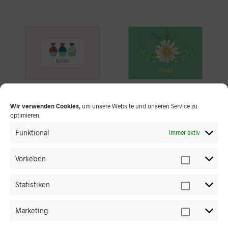
Alles Gute Nr. 230
Danke Nr. 227
Wir verwenden Cookies,
um unsere Website und unseren Service zu
Inkl. MwSt.
Inkl. MwSt.
optimieren.
Zzgl.
Versandkosten
Zzgl.
Versandkosten
Funktional
Immer aktiv
1,45
€
1,45
€
IN DEN WARENKORB
IN DEN WARENKORB
Vorlieben
Statistiken
Marketing