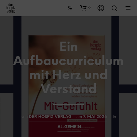
0
Ein
Aufbaucurriculum
mit Herz und
Verstand
von
am
in
DER HOSPIZ VERLAG
7. MAI 2026
ALLGEMEIN