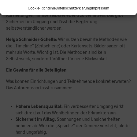
Carmen Schröder-Meißner:
Die Module sind extrem
Cookie-Richtlinie
Datenschutzerklärung
Impressum
praxisorientiert. Das große Methodenspektrum hilft
Kursleitungen, Inhalte selbsterlebend zu vermitteln. Das gibt
Sicherheit im Umgang und lässt die Begleitung
selbstverständlicher werden.
Helga Schneider-Schelte:
Wir nutzen bewährte Methoden wie
die „Timeline“ (Zeitschiene) oder Kartensets. Bilder sagen oft
mehr als Worte. Wichtig ist: Die Methoden sind kein
Selbstzweck, sondern Türöffner für neue Blickwinkel.
Ein Gewinn für alle Beteiligten
Was können Einrichtungen und Teilnehmende konkret erwarten?
Das Autorenteam fasst zusammen:
Höhere Lebensqualität:
Ein verbesserter Umgang wirkt
sich direkt auf das Wohlbefinden der Erkrankten aus.
Sicherheit im Alltag:
Spannungen und Unsicherheiten
nehmen ab. Wer die „Sprache“ der Demenz versteht, bleibt
handlungsfähig.