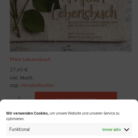
Mein Lebensbuch
27,40
€
inkl. MwSt.
zzgl.
Versandkosten
IN DEN WARENKORB
Wir verwenden Cookies,
um unsere Website und unseren Service zu
optimieren.
Funktional
Immer aktiv
Herkunft der Regenbogenfahne
Sie entwarf der amerikanische