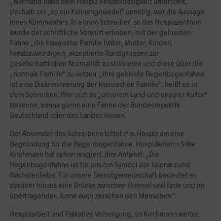
„Niemand habe dem Hospiz Respektlosigkeit unterstellt,
deshalb sei „so ein Fahnengewedel“ unnötig, war die Aussage
eines Kommentars. In einem Schreiben an das Hospizzentrum
wurde der schriftliche Vorwurf erhoben, mit der gehissten
Fahne „die klassische Familie (Vater, Mutter, Kinder)
herabzuwürdigen, akzeptierte Randgruppen zur
gesellschaftlichen Normalität zu stilisieren und diese über die
„normale Familie“ zu setzen. „Ihre gehisste Regenbogenfahne
ist eine Diskriminierung der klassischen Familie“, heißt es in
dem Schreiben. Wer sich zu „unserem Land und unserer Kultur“
bekenne, könne gerne eine Fahne der Bundesrepublik
Deutschland oder des Landes hissen.
Der Absender des Schreibens bittet das Hospiz um eine
Begründung für die Regenbogenfahne. Hospizleiterin Silke
Kirchmann hat schon reagiert. Ihre Antwort: „Die
Regenbogenfahne ist für uns ein Symbol der Toleranz und
Nächstenliebe. Für unsere Dienstgemeinschaft bedeutet es
darüber hinaus eine Brücke zwischen Himmel und Erde und im
übertragenden Sinne auch zwischen den Menschen.“
Hospizarbeit und Palliative Versorgung, so Kirchmann weiter,