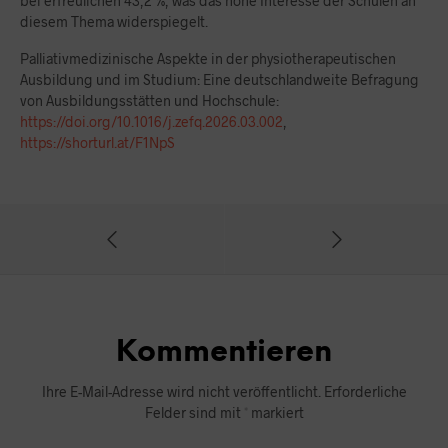
bei erfreulichen 43,2 %, was das hohe Interesse der Schulen an
diesem Thema widerspiegelt.
Palliativmedizinische Aspekte in der physiotherapeutischen
Ausbildung und im Studium: Eine deutschlandweite Befragung
von Ausbildungsstätten und Hochschule:
https://doi.org/10.1016/j.zefq.2026.03.002
,
https://shorturl.at/F1NpS
Kommentieren
Ihre E-Mail-Adresse wird nicht veröffentlicht.
Erforderliche
Felder sind mit
*
markiert