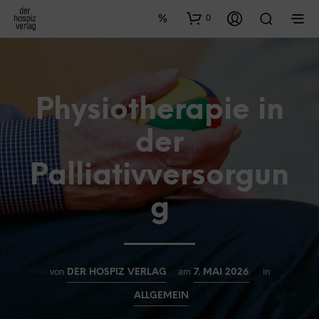
0
Physiotherapie in
der
Palliativversorgun
g
von
am
in
DER HOSPIZ VERLAG
7. MAI 2026
ALLGEMEIN