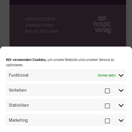
LEID(EN)
Wir verwenden Cookies,
um unsere Website und unseren Service zu
optimieren.
16,40
€
inkl. MwSt.
Funktional
Immer aktiv
zzgl.
Versandkosten
Vorlieben
IN DEN WARENKORB
Statistiken
Marketing
Warum fehlt das Thema oft noch?