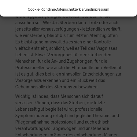
wir auch, dass wir alle sterben müssen. Letzteres im
Blick, haben viele Menschen den Wunsch klarzulegen,
Cookie-Richtlinie
Datenschutzerklärung
Impressum
wie ein „gutes“, ein „würdevolles“ Sterben für sie
aussehen soll. Wie das Sterben dann – trotz oder auch
jenseits aller Vorausverfügungen – letztendlich verläuft,
wie wir sterben, bleibt bis zum letzten Atemzug offen.
Es bleibt geheimnisvoll, da es sich einer Kontrolle
vielfach entzieht, schlicht, weil es Teil des Wagnisses
Leben ist. Etwas Verborgenes für den sterbenden
Menschen, für die An- und Zugehörigen, für die
Professionellen wie auch die Ehrenamtlichen. Vielleicht
ist es gut, dies bei allen sinnvollen Entscheidungen zur
Vorsorge anzuerkennen und ein Stück weit das
Geheimnisvolle des Sterbens zu bewahren.
Wichtig ist indes, dass Menschen sich darauf
verlassen können, dass das Sterben, die letzte
Lebenszeit gut begleitet wird, professionelle
Symptomlinderung erfolgt und jegliche Therapie- und
Pflegemaßnahme professionell und auch ethisch
verantwortungsvoll abgewogen und anstehende
Entscheidungen im Sinne des entscheidungsfähigen