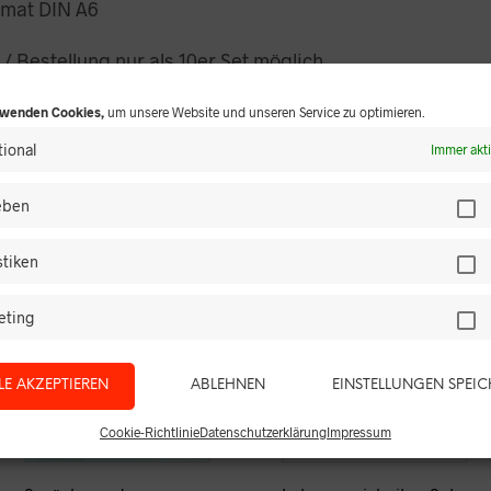
rmat DIN A6
 / Bestellung nur als 10er Set möglich
rwenden Cookies,
um unsere Website und unseren Service zu optimieren.
ional
Immer akt
ieben
DAS KÖNNTE IHNEN AUCH GEFALLEN …
stiken
eting
LE AKZEPTIEREN
ABLEHNEN
EINSTELLUNGEN SPEI
Cookie-Richtlinie
Datenschutzerklärung
Impressum