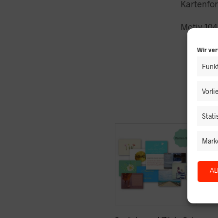
Kartenfo
Motiv 104
Wir ve
Funkt
Vorl
Stati
Mark
AL