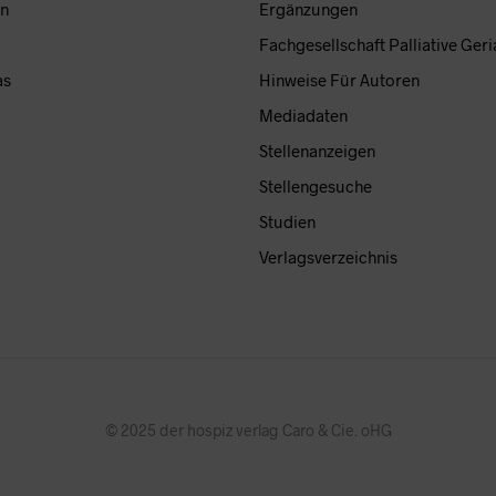
auf
en
Ergänzungen
der
der
tseite
Pro
Fachgesellschaft Palliative Geri
Produktseite
lt
gew
as
Hinweise Für Autoren
gewählt
n
wer
Mediadaten
werden
Stellenanzeigen
Stellengesuche
Studien
Verlagsverzeichnis
© 2025 der hospiz verlag Caro & Cie. oHG