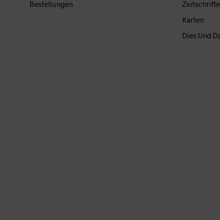
Bestellungen
Zeitschrift
der
Produk
Karten
gewäh
Dies Und D
werde