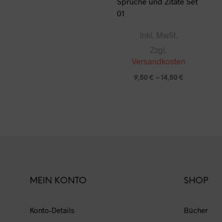
Sprüche und Zitate Set
01
Inkl. MwSt.
Zzgl.
Versandkosten
9,50
€
–
14,50
€
Diese
AUSFÜHRUNG WÄHLEN
Produ
weist
mehre
Varian
auf.
Die
MEIN KONTO
SHOP
Optio
könne
Konto-Details
Bücher
auf