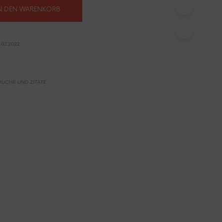
N
:
ist:
N DEN WARENKORB
S
I
0 €
7,80 €.
C
H
02.2022
K
E
I
N
RÜCHE UND ZITATE
E
P
R
O
D
U
K
T
E
I
M
W
A
R
E