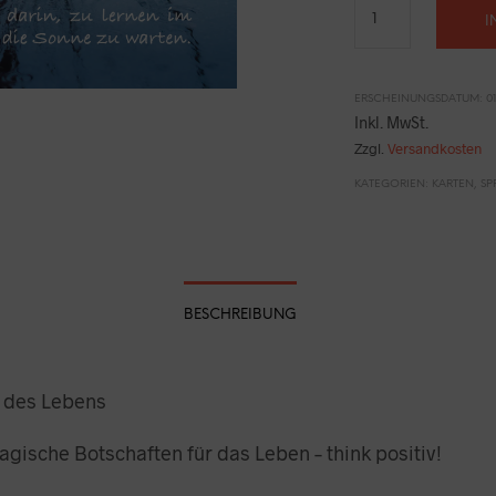
war
I
13,0
ERSCHEINUNGSDATUM: 01.
Inkl. MwSt.
Zzgl.
Versandkosten
KATEGORIEN:
KARTEN
,
SP
BESCHREIBUNG
t des Lebens
agische Botschaften für das Leben – think positiv!