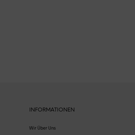
ses
dukt
st
rere
ianten
INFORMATIONEN
ionen
nen
Wir Über Uns