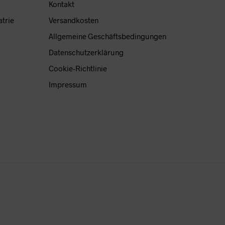
Kontakt
duktseite
atrie
Versandkosten
ählt
Allgemeine Geschäftsbedingungen
den
Datenschutzerklärung
Cookie-Richtlinie
Impressum