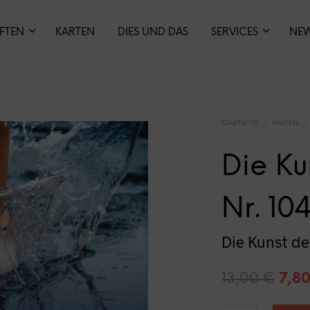
IFTEN
KARTEN
DIES UND DAS
SERVICES
NE
STARTSEITE
/
KARTEN
/
Die Ku
Nr. 10
Die Kunst d
Ursp
13,00
€
7,8
Prei