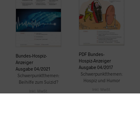
PDF Bundes-
Bundes-Hospiz-
Hospiz-Anzeiger
Anzeiger
Ausgabe 04/2017
Ausgabe 04/2021
Schwerpunktthemen:
Schwerpunktthemen:
Hospiz und Humor
Beihilfe zum Suizid?
Inkl. MwSt.
Inkl. MwSt.
Zzgl.
Versandkosten
Zzgl.
Versandkosten
15,50
€
15,50
€
IN DEN WARENKORB
IN DEN WARENKORB