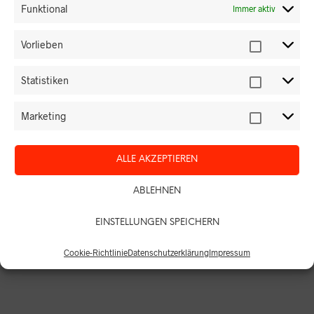
Funktional
Immer aktiv
Vorlieben
Statistiken
PDF Bundes-
PDF Bundes-
Marketing
Hospiz-Anzeiger
Hospiz-Anzeiger
Ausgabe
Ausgabe 06/2019
05/2020
Schwerpunktthemen:
ALLE AKZEPTIEREN
Schwerpunktthemen:
Advance Care Planning
Trauer und Corona
Inkl. MwSt.
ABLEHNEN
Inkl. MwSt.
Zzgl.
Versandkosten
EINSTELLUNGEN SPEICHERN
Zzgl.
Versandkosten
15,50
€
15,50
€
IN DEN WARENKORB
Cookie-Richtlinie
Datenschutzerklärung
Impressum
IN DEN WARENKORB