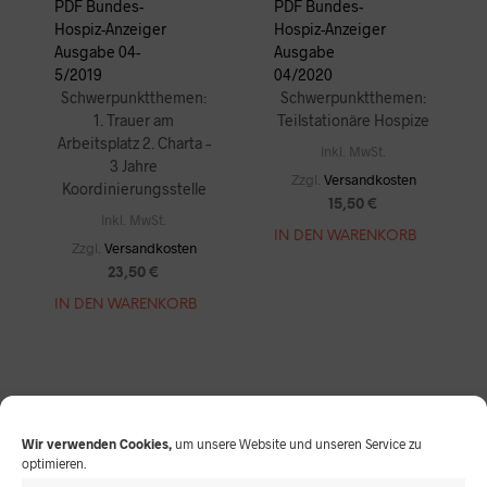
PDF Bundes-
PDF Bundes-
Hospiz-Anzeiger
Hospiz-Anzeiger
Ausgabe 04-
Ausgabe
5/2019
04/2020
Schwerpunktthemen:
Schwerpunktthemen:
1. Trauer am
Teilstationäre Hospize
Arbeitsplatz 2. Charta –
Inkl. MwSt.
3 Jahre
Zzgl.
Versandkosten
Koordinierungsstelle
15,50
€
Inkl. MwSt.
IN DEN WARENKORB
Zzgl.
Versandkosten
23,50
€
IN DEN WARENKORB
Wir verwenden Cookies,
um unsere Website und unseren Service zu
optimieren.