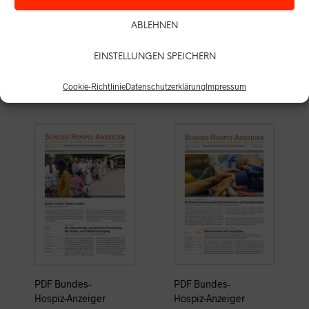
Inkl. MwSt.
Zzgl.
Versandkosten
Zzgl.
Versandkosten
15,50
€
ABLEHNEN
15,50
€
IN DEN WARENKORB
EINSTELLUNGEN SPEICHERN
IN DEN WARENKORB
Cookie-Richtlinie
Datenschutzerklärung
Impressum
PDF Bundes-
PDF Bundes-
Hospiz-Anzeiger
Hospiz-Anzeiger