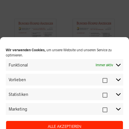
Wir verwenden Cookies,
um unsere Website und unseren Service zu
optimieren.
Funktional
Immer aktiv
Vorlieben
PDF Bundes-
PDF Bundes-
Hospiz-Anzeiger
Hospiz-Anzeiger
Statistiken
Ausgabe 05/2017
Ausgabe 05/2018
Schwerpunktthemen:
Schwerpunktthemen:
Marketing
25 Jahre DHPV -
Fort- und
Europäische
Weiterbildung
Perspektiven
Inkl. MwSt.
ALLE AKZEPTIEREN