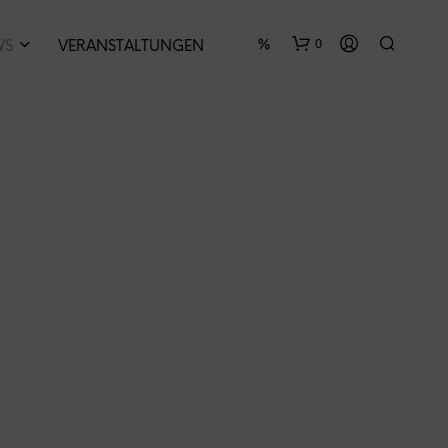
0
WS
VERANSTALTUNGEN
E
S
B
E
F
I
N
D
E