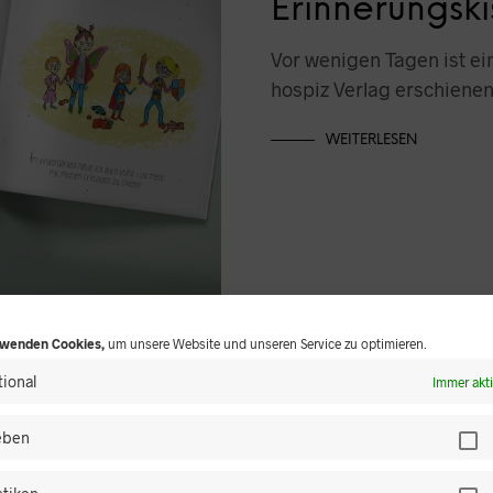
Erinnerungski
Vor wenigen Tagen ist e
hospiz Verlag erschienen
WEITERLESEN
rwenden Cookies,
um unsere Website und unseren Service zu optimieren.
ional
Immer akt
ieben
Palliativver