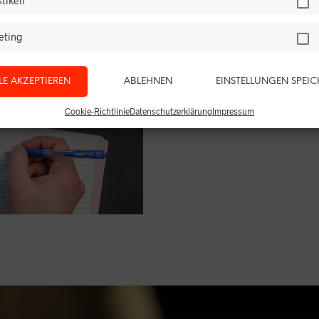
stiken
Prüfstand
eting
Was uns die Daten von p
ist die Versorgung am L
LE AKZEPTIEREN
ABLEHNEN
EINSTELLUNGEN SPEI
WEITERLESEN
Cookie-Richtlinie
Datenschutzerklärung
Impressum