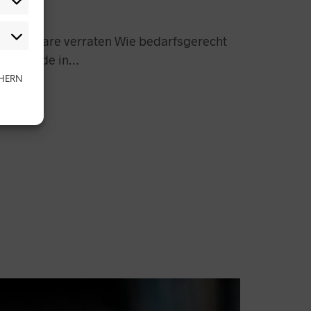
allCompare verraten Wie bedarfsgerecht
ebensende in…
CHERN