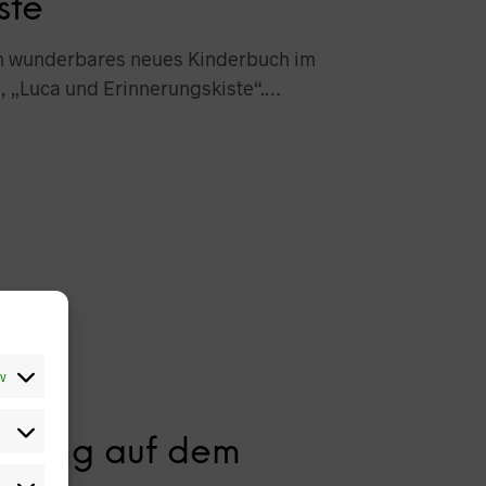
ste
in wunderbares neues Kinderbuch im
, „Luca und Erinnerungskiste“.…
iv
sorgung auf dem