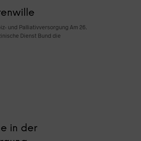
N
tenwille
K
O
R
iz- und Palliativversorgung Am 26.
B
inische Dienst Bund die
.
e in der