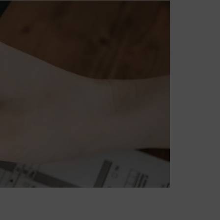
N
S
I
C
H
K
E
I
N
E
P
R
O
D
U
K
T
E
I
M
W
A
R
E