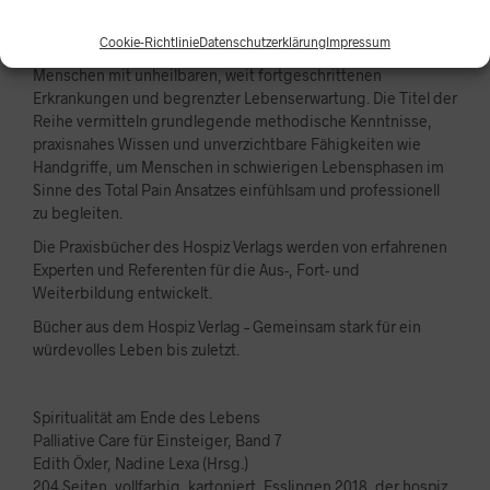
möchten.
Cookie-Richtlinie
Datenschutzerklärung
Impressum
Palliative Care ist ein ganzheitlicher Betreuungsansatz für
Menschen mit unheilbaren, weit fortgeschrittenen
Erkrankungen und begrenzter Lebenserwartung. Die Titel der
Reihe vermitteln grundlegende methodische Kenntnisse,
praxisnahes Wissen und unverzichtbare Fähigkeiten wie
Handgriffe, um Menschen in schwierigen Lebensphasen im
Sinne des Total Pain Ansatzes einfühlsam und professionell
zu begleiten.
Die Praxisbücher des Hospiz Verlags werden von erfahrenen
Experten und Referenten für die Aus-, Fort- und
Weiterbildung entwickelt.
Bücher aus dem Hospiz Verlag – Gemeinsam stark für ein
würdevolles Leben bis zuletzt.
Spiritualität am Ende des Lebens
Palliative Care für Einsteiger, Band 7
Edith Öxler, Nadine Lexa (Hrsg.)
204 Seiten, vollfarbig, kartoniert, Esslingen 2018, der hospiz