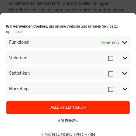
schafft sie es, den Leser für die spirituellen Anliegen
Betroffener zu sensibilisieren und vermittelt darüber hinaus
eindrücklich Erfahrungen und Beispiele für spirituelle Rituale.
Spirituelle Begleitung von Menschen am Ende ihres
Wir verwenden Cookies,
um unsere Website und unseren Service zu
optimieren.
Lebens und ihren Angehörigen
Band 7 der Reihe „Palliative Care“ für Einsteiger in
Funktional
Immer aktiv
Palliative Care, Hospizdienst, Palliativstation und SAPV
Teams
Vorlieben
Religiös oder spirituell? Definition, Bedeutung und
Wirkung von Spiritualität in Palliative Care und der
Hospiz-Arbeit
Statistiken
Sterbende begleiten: Spirituelle Bedürfnisse
wahrnehmen und ihnen Raum geben
Marketing
Symbolhandlungen und praxiserprobte Rituale, um
loszulassen und Frieden zu schließen
ALLE AKZEPTIEREN
Die Buchreihe *Palliative Care für Einsteiger* ist die ideale
ABLEHNEN
Praxisbuchreihe für alle, die haupt- oder ehrenamtlich in
der Palliative Care, im Hospizdienst, auf Palliativstationen
oder in einem SAPV-Team tätig sind – oder es werden
EINSTELLUNGEN SPEICHERN