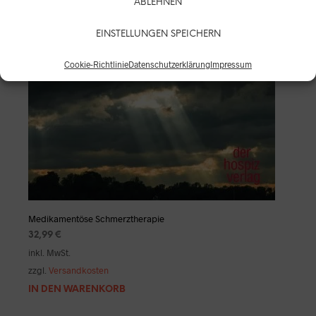
ABLEHNEN
EINSTELLUNGEN SPEICHERN
Cookie-Richtlinie
Datenschutzerklärung
Impressum
Medikamentöse Schmerztherapie
32,99
€
inkl. MwSt.
zzgl.
Versandkosten
IN DEN WARENKORB