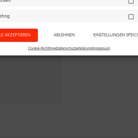
Bayern
stiken
Bayern Bayern möchte se
eting
erheblich ausbauen. Wie
LE AKZEPTIEREN
ABLEHNEN
EINSTELLUNGEN SPEI
WEITERLESEN
Cookie-Richtlinie
Datenschutzerklärung
Impressum