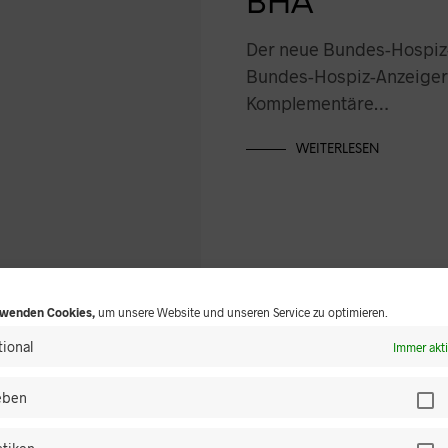
BHA
Der neue Bundes-Hospiz
Bundes-Hospiz-Anzeigers
Komplementäre…
WEITERLESEN
rwenden Cookies,
um unsere Website und unseren Service zu optimieren.
ional
Immer akt
ieben