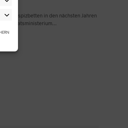
ine Hospizbetten in den nächsten Jahren
 das Staatsministerium…
CHERN