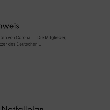
N
K
O
R
B
nweis
.
eiten von Corona Die Mitglieder,
ützer des Deutschen…
 Notfallplan