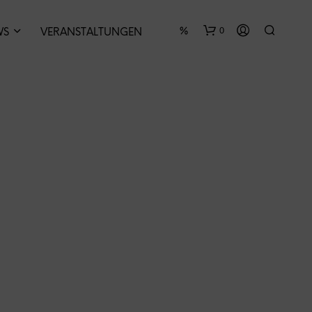
0
WS
VERANSTALTUNGEN
E
S
B
E
F
I
N
D
E