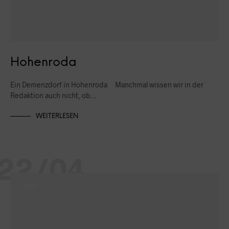
Hohenroda
Ein Demenzdorf in Hohenroda Manchmal wissen wir in der
Redaktion auch nicht, ob…
WEITERLESEN
22/04
NEWS