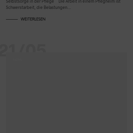
Selbstsorge in der Pflege Die Arbeit in einem Pflegheim ist
Schwerstarbeit, die Belastungen…
WEITERLESEN
21/05
NEWS