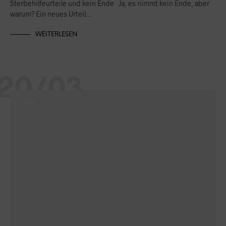
Sterbehilfeurteile und kein Ende Ja, es nimmt kein Ende, aber
warum? Ein neues Urteil…
WEITERLESEN
20/03
NEWS