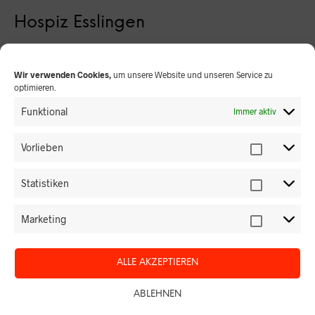
Hospiz Esslingen
Hospiz Esslingen Das Hospiz Esslingen und die Ev.
Gesamtkirchengemeinde Esslingen sind mit dem…
Wir verwenden Cookies,
um unsere Website und unseren Service zu
optimieren.
WEITERLESEN
Funktional
Immer aktiv
Vorlieben
22/04
Statistiken
NEWS
Marketing
ALLE AKZEPTIEREN
ABLEHNEN