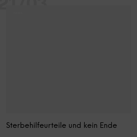
21/03
NEWS
Sterbehilfeurteile und kein Ende